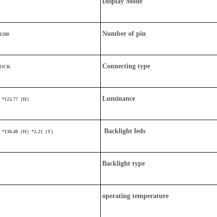
Display Mode
Number of pin
1280
Connecting type
LOCK
Luminance
）*123.77（H）
Backlight leds
）*130.48（H）*2.21（T）
Backlight type
operating temperature