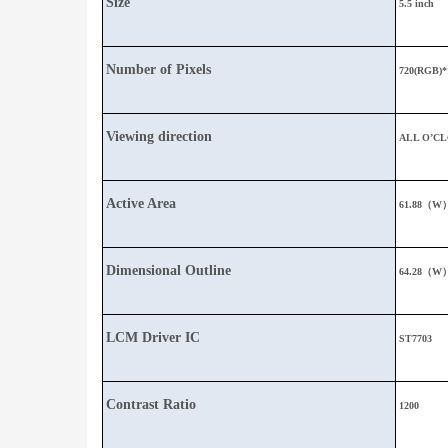
Size
5.5 inch
Number of Pixels
720(RGB)*
Viewing direction
ALL O’C
Active Area
61.88（W
Dimensional Outline
64.28（W
LCM Driver IC
ST7703
Contrast Ratio
1200