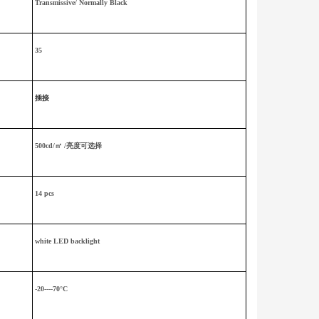
Transmissive/ Normally Black
35
插接
500cd/㎡ /亮度可选择
14 pcs
white
LED backlight
-20----70°C