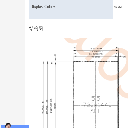
Display Colors
16.7M
结构图：