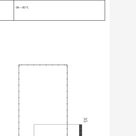
-30----85°C