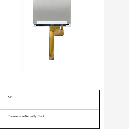
SPI
Transmissive/Normally Black