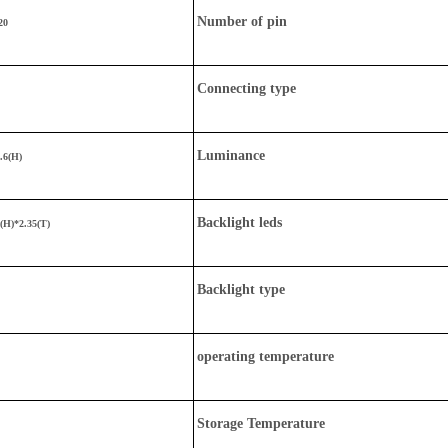
Number of pin
20
Connecting type
Luminance
.6(H)
Backlight leds
(H)*2.35(T)
Backlight type
operating temperature
Storage Temperature