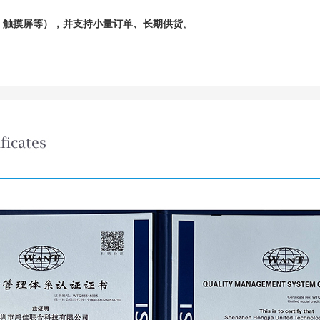
，触摸屏等
）
，
并支持小量订单、
长期
供货。