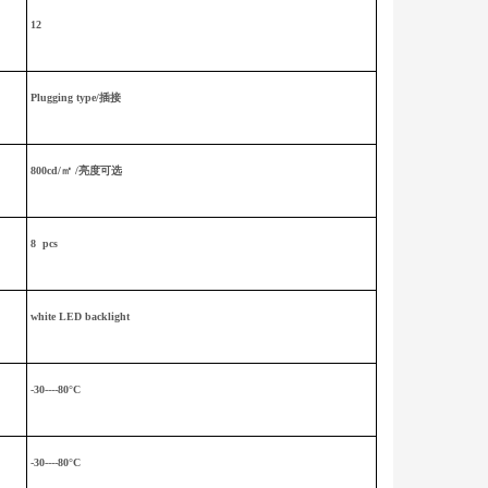
12
P
lugging type/插接
800cd/㎡ /亮度可选
8 pcs
white
LED backlight
-30----80°C
-30----80°C