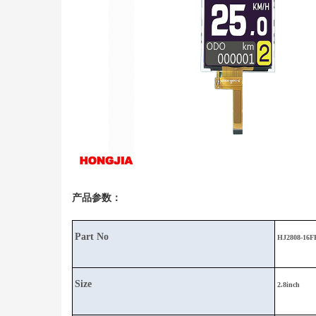
产品参数：
Part No
HJ2808-16F
Size
2.8inch