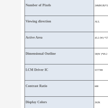
Number of Pixels
240(RGB)*3
Viewing direction
ALL
Active Area
43.2 (W) *57
Dimensional Outline
50(W )*69.2 
LCM Driver IC
ST7789
Contrast Ratio
600
Display Colors
262K