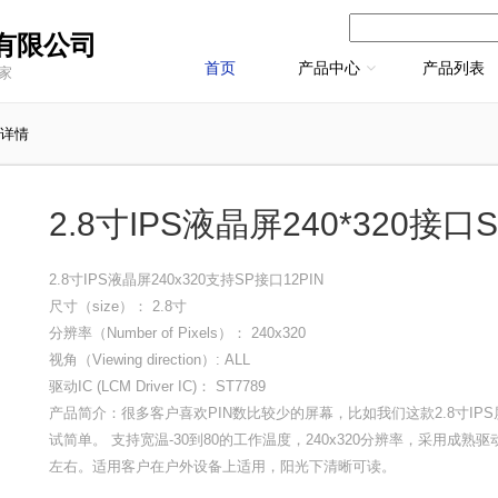
有限公司
首页
产品中心
产品列表
厂家
详情
2.8寸IPS液晶屏240*320接口SP
2.8寸IPS液晶屏240x320支持SP接口12PIN
尺寸（size）： 2.8寸
分辨率（Number of Pixels）： 240x320
视角（Viewing direction）: ALL
驱动IC (LCM Driver IC)： ST7789
产品简介：很多客户喜欢PIN数比较少的屏幕，比如我们这款2.8寸IPS屏
试简单。 支持宽温-30到80的工作温度，240x320分辨率，采用成熟驱动I
左右。适用客户在户外设备上适用，阳光下清晰可读。