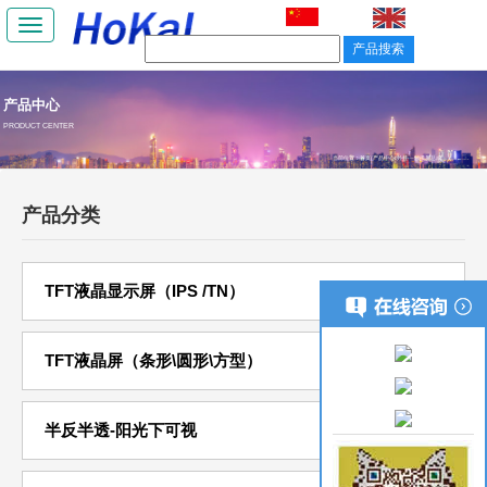
Toggle
navigation
产品中心
PRODUCT CENTER
当前位置：
首页
/
产品中心
/ 外挂---触摸屏总成
产品分类
TFT液晶显示屏（IPS /TN）
TFT液晶屏（条形\圆形\方型）
半反半透-阳光下可视