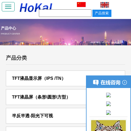
Toggle
navigation
产品中心
PRODUCT CENTER
当前位置：
首页
/
产品中心
/ incell--触摸屏总成
产品分类
TFT液晶显示屏（IPS /TN）
TFT液晶屏（条形\圆形\方型）
半反半透-阳光下可视